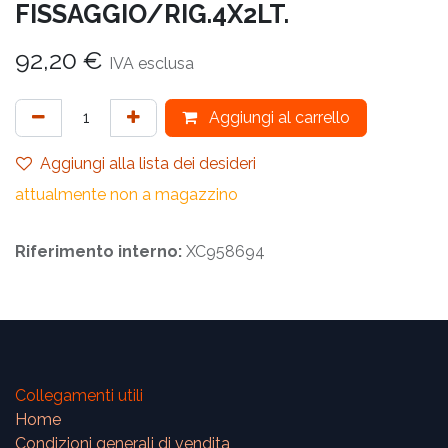
FISSAGGIO/RIG.4X2LT.
92,20
€
IVA esclusa
Aggiungi al carrello
Aggiungi alla lista dei desideri
attualmente non a magazzino
Riferimento interno:
XC958694
Collegamenti utili
Home
Condizioni generali di vendita