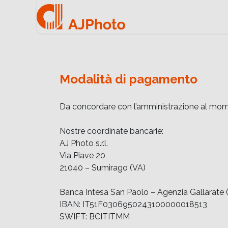
Home
Negozio onlin
Modalità di pagamento
Da concordare con l’amministrazione al mome
Nostre coordinate bancarie:
AJ Photo s.r.l.
Via Piave 20
21040 – Sumirago (VA)
Banca Intesa San Paolo – Agenzia Gallarate 
IBAN: IT51F0306950243100000018513
SWIFT: BCITITMM