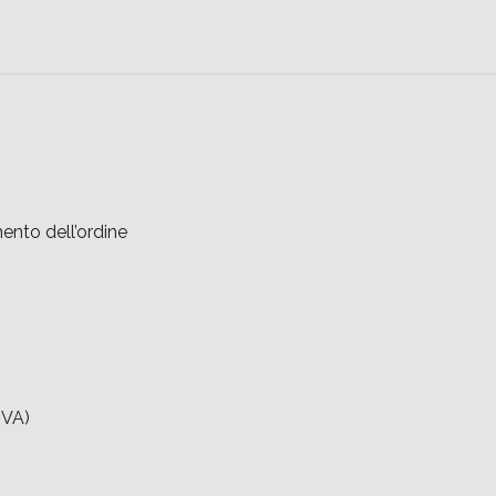
e
Contattaci
Help
Contattaci
nto dell’ordine
(VA)