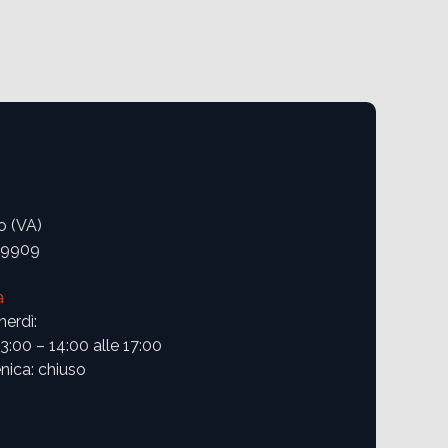
o (VA)
09909
a
nerdì:
13:00 – 14:00 alle 17:00
ica: chiuso