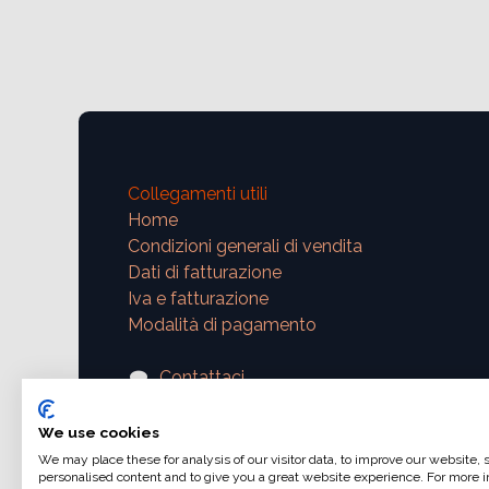
Collegamenti utili
Home
Condizioni generali di vendita
Dati di fatturazione
Iva e fatturazione
Modalità di pagamento
Contattaci
support@ajphoto.eu
We use cookies
We may place these for analysis of our visitor data, to improve our website,
personalised content and to give you a great website experience. For more i