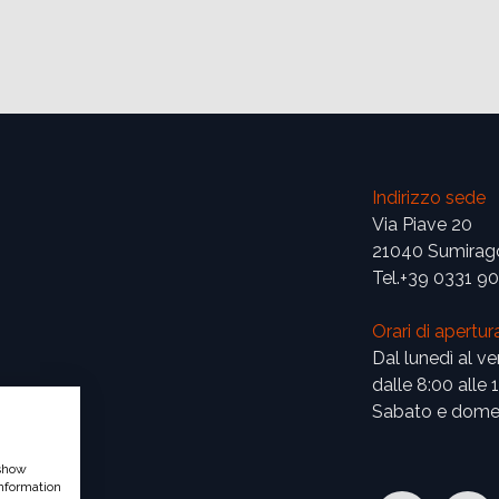
Indirizzo sede
Via Piave 20
21040 Sumirag
Tel.+39 0331 9
Orari di apertur
Dal lunedì al ve
dalle 8:00 alle 
Sabato e domen
 show
nformation