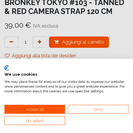
BRONKEY TOKYO #103 - TANNED
& RED CAMERA STRAP 120 CM
39,00
€
IVA esclusa
Aggiungi al carrello
Aggiungi alla lista dei desideri
attualmente non a magazzino
We use cookies
Marchio
:
Bronkey
We may place these for analysis of our visitor data, to improve our website,
show personalised content and to give you a great website experience. For
Accessori per fotocamere
:
Tracolla
more information about the cookies we use open the settings.
Riferimento interno:
TOK103L120
Accept all
Deny
No, adjust
Tracolla per fotocamera in pelle premium rifinita con un