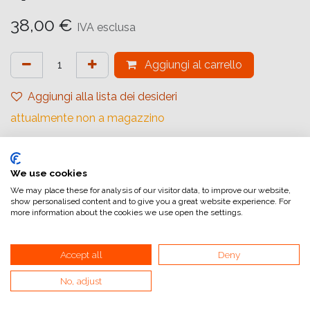
38,00
€
IVA esclusa
Aggiungi al carrello
Aggiungi alla lista dei desideri
attualmente non a magazzino
Marchio (Chimica)
:
Bellini
Chimica (Tipologia)
:
C41 Bleach Starter
We use cookies
We may place these for analysis of our visitor data, to improve our website,
Quantità (Chimica)
:
2 Litre
show personalised content and to give you a great website experience. For
more information about the cookies we use open the settings.
Stato
:
Liquido
Accept all
Deny
Riferimento interno:
TN2STBL
No, adjust