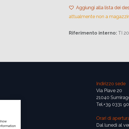
Aggiungi alla lista dei des
attualmente non a magazzi
Riferimento interno:
TI 2
Indirizzo sede
Via Piave 20
21040 Sumirag
Tel.+39 0331 9
Orari di apertur
 show
Dal lunedì al ve
nformation