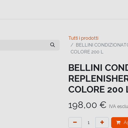
e
Contattaci
Help
Contattaci
Tutti i prodotti
BELLINI CONDIZIONATO
COLORE 200 L
BELLINI CON
REPLENISHER
COLORE 200 
198,00
€
IVA escl
Ag