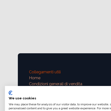
Collegamenti utili
Home
Condizioni generali di vendita
Dati di fatturazione
Iva e fatturazione
We use cookies
Modalità di pagamento
We may place these for analysis of our visitor data, to improve our website,
personalised content and to give you a great website experience. For more i