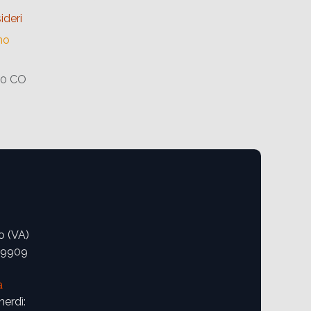
ideri
no
00 CO
o (VA)
09909
a
nerdì: