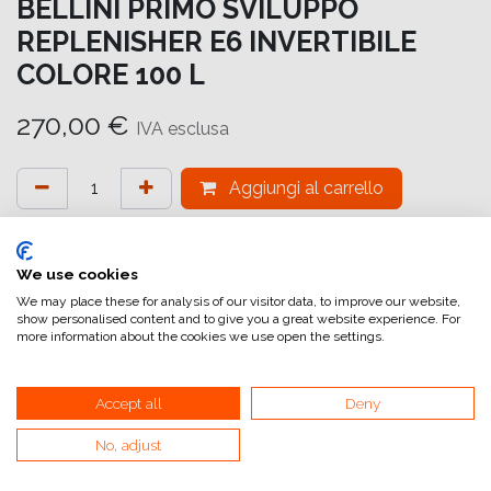
BELLINI PRIMO SVILUPPO
REPLENISHER E6 INVERTIBILE
COLORE 100 L
270,00
€
IVA esclusa
Aggiungi al carrello
Aggiungi alla lista dei desideri
attualmente non a magazzino
We use cookies
We may place these for analysis of our visitor data, to improve our website,
show personalised content and to give you a great website experience. For
Riferimento interno:
TI 100 PS
more information about the cookies we use open the settings.
Accept all
Deny
No, adjust