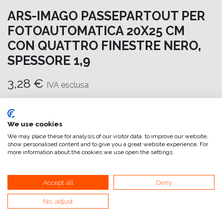
ARS-IMAGO PASSEPARTOUT PER
FOTOAUTOMATICA 20X25 CM
CON QUATTRO FINESTRE NERO,
SPESSORE 1,9
3,28
€
IVA esclusa
Aggiungi al carrello
We use cookies
Aggiungi alla lista dei desideri
We may place these for analysis of our visitor data, to improve our website,
show personalised content and to give you a great website experience. For
attualmente non a magazzino
more information about the cookies we use open the settings.
Tipologia (Presentazione)
:
Passpartout
Accept all
Deny
No, adjust
Riferimento interno:
PP_16