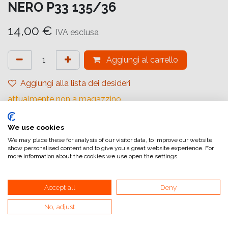
NERO P33 135/36
14,00
€
IVA esclusa
Aggiungi al carrello
Aggiungi alla lista dei desideri
attualmente non a magazzino
Riferimento interno:
We use cookies
P33
We may place these for analysis of our visitor data, to improve our website,
show personalised content and to give you a great website experience. For
more information about the cookies we use open the settings.
Accept all
Deny
Collegamenti utili
No, adjust
Home
Condizioni generali di vendita