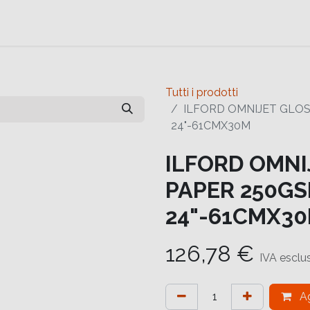
e
Contattaci
Help
Contattaci
Tutti i prodotti
ILFORD OMNIJET GLOS
24"-61CMX30M
ILFORD OMNI
PAPER 250GS
24"-61CMX3
126,78
€
IVA esclu
Ag