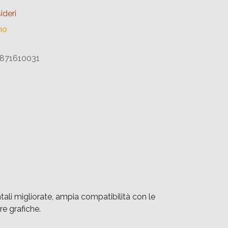
ideri
no
871610031
ali migliorate, ampia compatibilità con le
e grafiche.