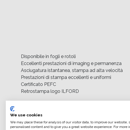
Disponibile in fogli e rotoli
Eccellenti prestazioni di imaging e permanenza
Asciugatura istantanea, stampa ad alta velocità
Prestazioni di stampa eccellenti e uniformi
Certificato PEFC
Retrostampa logo ILFORD
ILFORD OMNIJET STUDIO combina gli alti livelli di 
We use cookies
stampanti e un eccellente rapporto qualità-prezzo. 
We may place these for analysis of our visitor data, to improve our website,
personalised content and to give you a great website experience. For more i