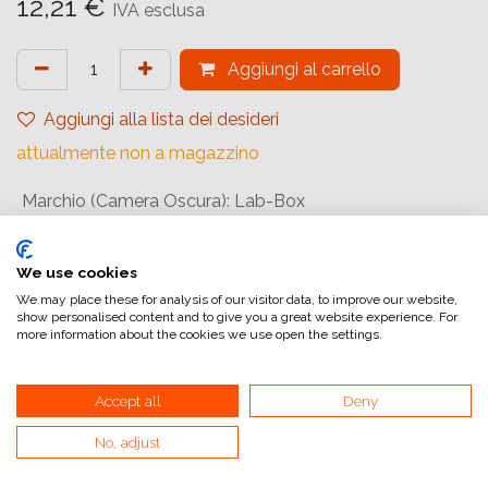
12,21
€
IVA esclusa
Aggiungi al carrello
Aggiungi alla lista dei desideri
attualmente non a magazzino
Marchio (Camera Oscura)
:
Lab-Box
Riferimento interno:
LB4062
We use cookies
We may place these for analysis of our visitor data, to improve our website,
show personalised content and to give you a great website experience. For
more information about the cookies we use open the settings.
Accept all
Deny
Collegamenti utili
No, adjust
Home
Condizioni generali di vendita