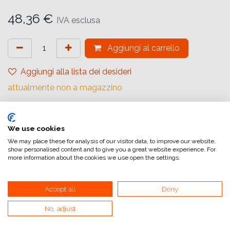
48,36
€
IVA esclusa
Aggiungi al carrello
Aggiungi alla lista dei desideri
attualmente non a magazzino
Marchio (Camera Oscura)
:
Lab-Box
Formato (Tanks)
:
120
We use cookies
We may place these for analysis of our visitor data, to improve our website,
show personalised content and to give you a great website experience. For
Riferimento interno:
more information about the cookies we use open the settings.
LB4020
Accept all
Deny
No, adjust