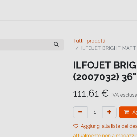
e
Contattaci
Help
Contattaci
Tutti i prodotti
ILFOJET BRIGHT MATT 
ILFOJET BRI
(2007032) 36
111,61
€
IVA esclus
Ag
Aggiungi alla lista dei des
attualmente non a magazzi