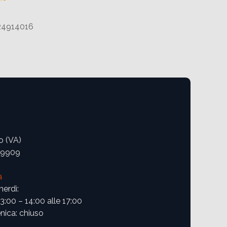
24914016
o (VA)
09909
a
nerdì:
13:00 – 14:00 alle 17:00
ica: chiuso