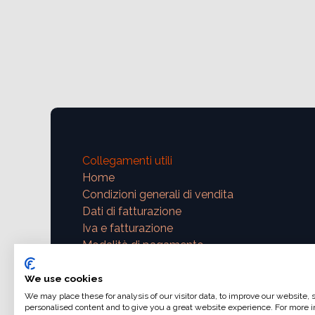
Collegamenti utili
Home
Condizioni generali di vendita
Dati di fatturazione
Iva e fatturazione
Modalità di pagamento
Contattaci
We use cookies
We may place these for analysis of our visitor data, to improve our website,
support@ajphoto.eu
personalised content and to give you a great website experience. For more i