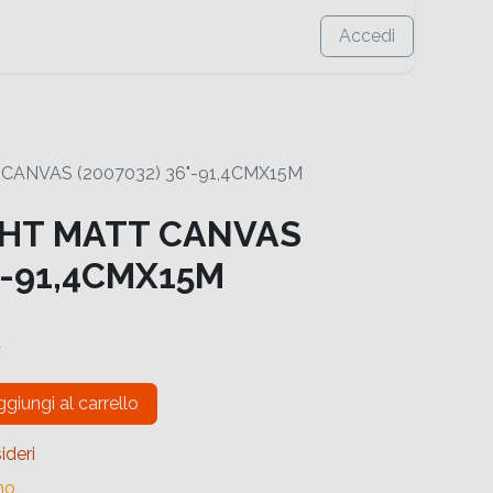
Accedi
CANVAS (2007032) 36"-91,4CMX15M
GHT MATT CANVAS
"-91,4CMX15M
a
giungi al carrello
ideri
no