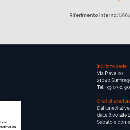
Riferimento interno:
IJ68
Indirizzo sede
Via Piave 20
21040 Sumirag
Tel.+39 0331 9
Orari di apertur
Dal lunedì al ve
dalle 8:00 alle 
Sabato e domen
 show
nformation