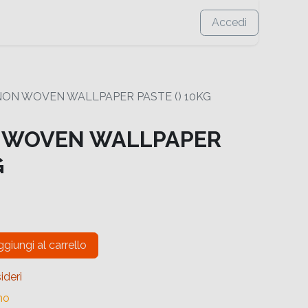
Accedi
NON WOVEN WALLPAPER PASTE () 10KG
N WOVEN WALLPAPER
G
giungi al carrello
ideri
no