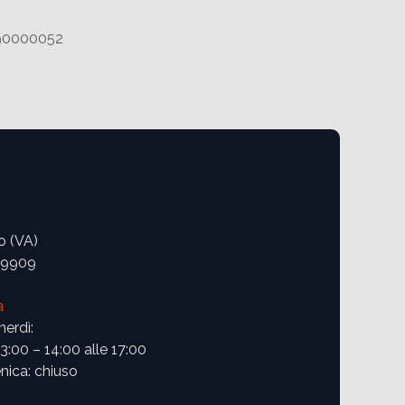
90000052
o (VA)
09909
a
nerdì:
13:00 – 14:00 alle 17:00
ica: chiuso