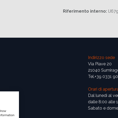
Riferimento interno:
IJ67
Indirizzo sede
Via Piave 20
21040 Sumirag
Tel.+39 0331 9
Orari di apertur
Dal lunedì al ve
dalle 8:00 alle 
Sabato e domen
 show
nformation