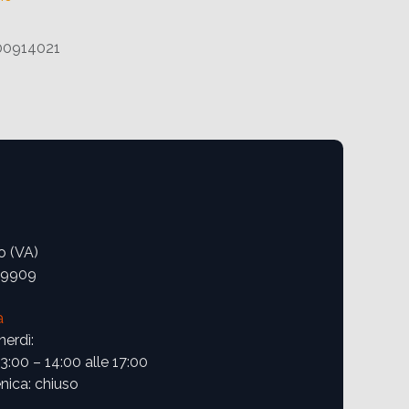
00914021
o (VA)
09909
a
nerdì:
13:00 – 14:00 alle 17:00
ica: chiuso