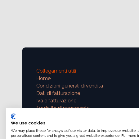
Collegamenti utili
Home
Condizioni generali di vendita
Dati di fatturazione
Iva e fatturazione
Modalità di pagamento
Contattaci
We use cookies
We may place these for analysis of our visitor data, to improve our website,
support@ajphoto.eu
personalised content and to give you a great website experience. For more i