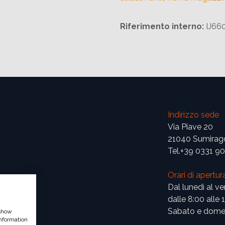
Riferimento interno:
IJ66
Indirizzo sede
Via Piave 20
21040 Sumirag
Tel.+39 0331 9
Orari di apertur
Dal lunedì al ve
dalle 8:00 alle 
Sabato e domen
 show
nformation