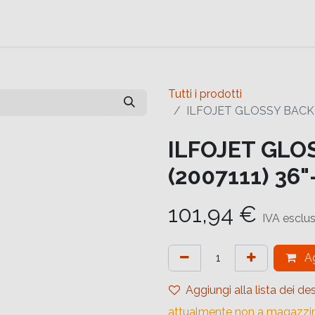
e
Contattaci
Help
Contattaci
Tutti i prodotti
ILFOJET GLOSSY BACKL
ILFOJET GLO
(2007111) 36
101,94
€
IVA esclu
Ag
Aggiungi alla lista dei des
attualmente non a magazzi