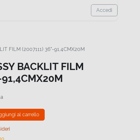
Accedi
IT FILM (2007111) 36"-91,4CMX20M
SSY BACKLIT FILM
"-91,4CMX20M
sa
giungi al carrello
ideri
no