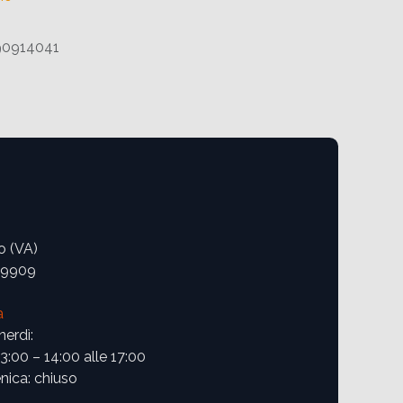
90914041
o (VA)
09909
a
nerdì:
13:00 – 14:00 alle 17:00
ica: chiuso