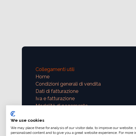
Collegamenti utili
Home
Condizioni generali di vendita
Dati di fatturazione
Iva e fatturazione
Modalità di pagamento
Contattaci
We use cookies
We may place these for analysis of our visitor data, to improve our website,
support@ajphoto.eu
personalised content and to give you a great website experience. For more i