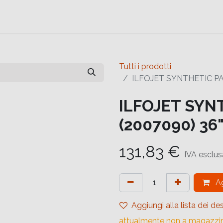
e
Contattaci
Help
Contattaci
Tutti i prodotti
ILFOJET SYNTHETIC PA
ILFOJET SYN
(2007090) 3
131,83
€
IVA esclus
Ag
Aggiungi alla lista dei des
attualmente non a magazzi