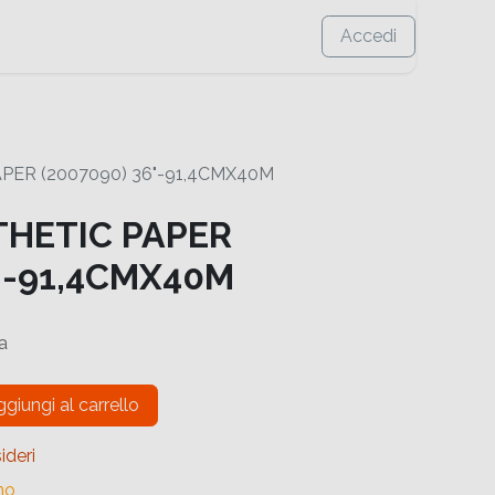
Accedi
PER (2007090) 36"-91,4CMX40M
THETIC PAPER
6"-91,4CMX40M
a
giungi al carrello
ideri
no