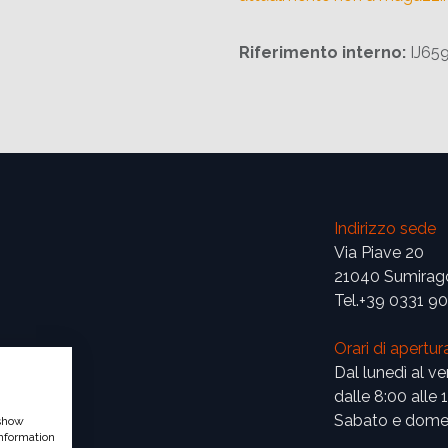
Riferimento interno:
IJ65
Indirizzo sede
Via Piave 20
21040 Sumirag
Tel.+39 0331 9
Orari di apertur
Dal lunedì al ve
dalle 8:00 alle 
Sabato e domen
 show
nformation