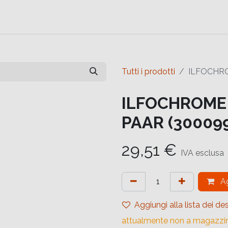
e
Contattaci
Help
Contattaci
Tutti i prodotti
ILFOCHRO
ILFOCHROME 
PAAR (30009
29,51
€
IVA esclusa
Ag
Aggiungi alla lista dei des
attualmente non a magazzi