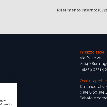
Riferimento interno:
IC72
Indirizzo sede
Via Piave 20
21040 Sumirag
Tel.+39 0331 9
Orari di apertur
Dal lunedì al ve
dalle 8:00 alle 
Sabato e domen
 show
nformation