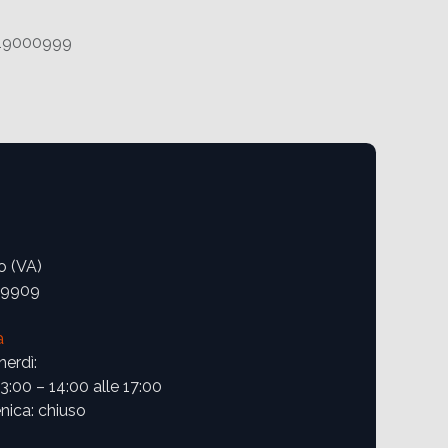
19000999
o (VA)
09909
a
nerdì:
13:00 – 14:00 alle 17:00
ica: chiuso