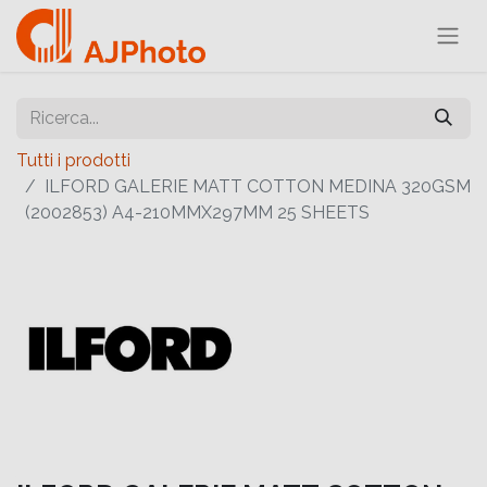
Tutti i prodotti
ILFORD GALERIE MATT COTTON MEDINA 320GSM
(2002853) A4-210MMX297MM 25 SHEETS