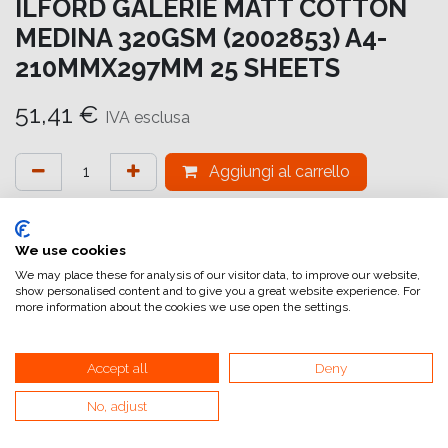
ILFORD GALERIE MATT COTTON
MEDINA 320GSM (2002853) A4-
210MMX297MM 25 SHEETS
51,41
€
IVA esclusa
Aggiungi al carrello
Aggiungi alla lista dei desideri
attualmente non a magazzino
We use cookies
We may place these for analysis of our visitor data, to improve our website,
show personalised content and to give you a great website experience. For
Riferimento interno:
GA6994210297
more information about the cookies we use open the settings.
Accept all
Deny
MATT COTTON MEDINA
No, adjust
L'aggiunta di Matt Cotton Medina continua ad ampliare
l'offerta di prodotti professionali in cotone