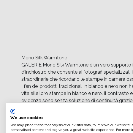
Mono Silk Warmtone
GALERIE Mono Silk Warmtone è un vero supporto in
d'inchiostro che consente ai fotografi specializzati 
straordinarie che ricordano le stampe in camera os
I fan dei prodotti tradizionali in bianco e nero no
vita alle loro stampe in bianco e nero. Il contrasto e
evidenza sono senza soluzione di continuità grazie a
nanoporoso ILFORD e abbinato a valori eccezional
di offrire neri profondi e ricchi e bianchi luminosi.
We use cookies
Supportato da oltre 130 anni di eccellenza nell'im
We may place these for analysis of our visitor data, to improve our website,
analogica, ILFORD ha finalmente unito i due suppor
personalised content and to give you a great website experience. For more i