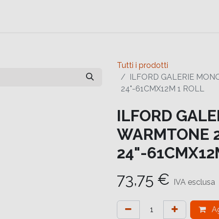
e
Contattaci
Help
Contattaci
Tutti i prodotti
ILFORD GALERIE MONO
24"-61CMX12M 1 ROLL
ILFORD GALE
WARMTONE 2
24"-61CMX12
73,75
€
IVA esclusa
Ag