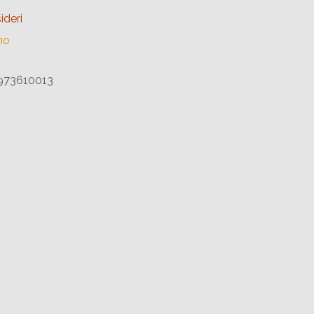
ideri
no
73610013