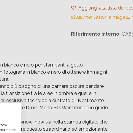
Aggiungi alla lista dei des
attualmente non a magazzi
Riferimento interno:
GA69
 bianco e nero per stampanti a getto
in fotografia in bianco e nero di ottenere immagini
cura.
n hanno più bisogno di una camera oscura per dare
 la transizione tra le aree in ombra e quelle in
ll'esclusiva tecnologia di strato di rivestimento
i di Dmax e Dmin, Mono Silk Warmtone è in grado
aging e nel know-how sia nella stampa digitale che
 show
ti per offrire questo straordinario ed emozionante
nformation