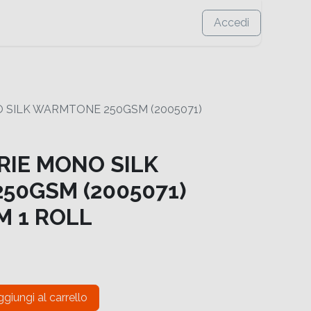
Accedi
 SILK WARMTONE 250GSM (2005071)
RIE MONO SILK
50GSM (2005071)
M 1 ROLL
giungi al carrello