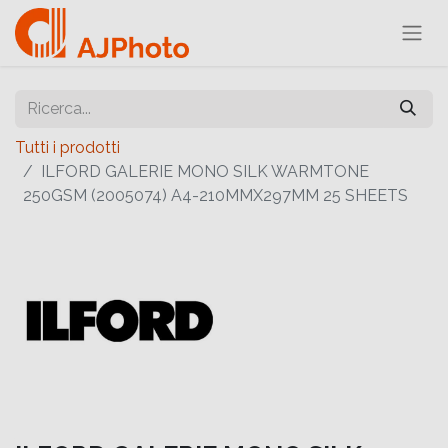
Tutti i prodotti
ILFORD GALERIE MONO SILK WARMTONE
250GSM (2005074) A4-210MMX297MM 25 SHEETS