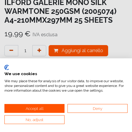
ILFORD GALERIE MONO SILK
WARMTONE 250GSM (2005074)
A4-210MMX297MM 25 SHEETS
19,99
€
IVA esclusa
Aggiungi al carrello
Aggiungi alla lista dei desideri
attualmente non a magazzino
We use cookies
We may place these for analysis of our visitor data, to improve our website,
show personalised content and to give you a great website experience. For
Riferimento interno:
GA6973210297
more information about the cookies we use open the settings.
Accept all
Deny
Mono Silk Warmtone
No, adjust
GALERIE Mono Silk Warmtone è un vero supporto in bianco
e nero per stampanti a getto