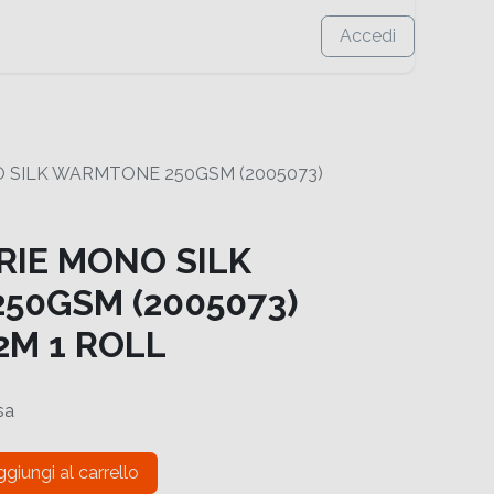
Accedi
 SILK WARMTONE 250GSM (2005073)
RIE MONO SILK
50GSM (2005073)
2M 1 ROLL
sa
giungi al carrello