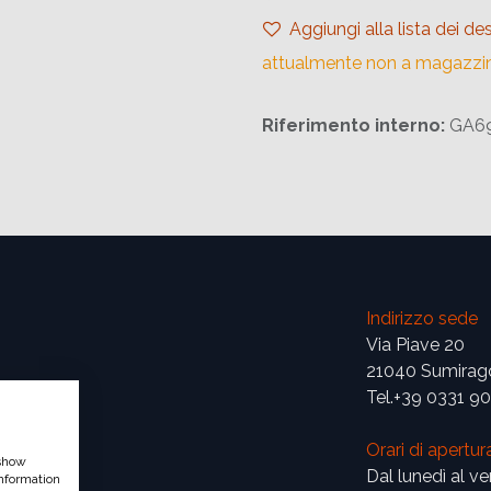
Aggiungi alla lista dei des
attualmente non a magazzi
Riferimento interno:
GA69
Indirizzo sede
Via Piave 20
21040 Sumirag
Tel.+39 0331 9
Orari di apertur
 show
Dal lunedì al ve
nformation