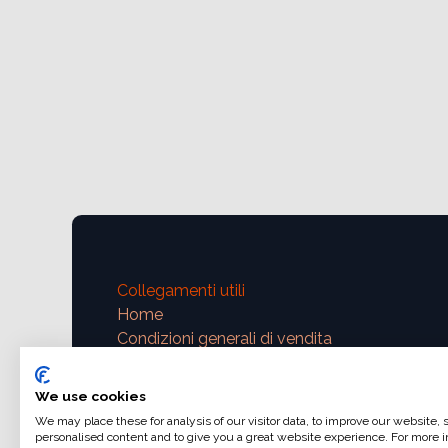
Collegamenti utili
Home
Condizioni generali di vendita
Dati di fatturazione
Iva e fatturazione
We use cookies
Modalità di pagamento
We may place these for analysis of our visitor data, to improve our website,
personalised content and to give you a great website experience. For more i