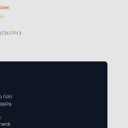
ideri
no
73127013
o (VA)
09909
a
nerdì: