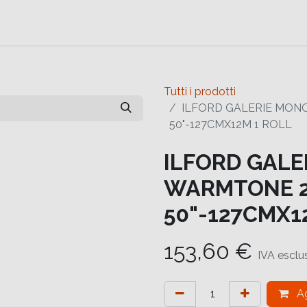
e
Contattaci
Help
Contattaci
Tutti i prodotti
ILFORD GALERIE MONO
50"-127CMX12M 1 ROLL
ILFORD GALE
WARMTONE 2
50"-127CMX1
153,60
€
IVA esclu
Ag