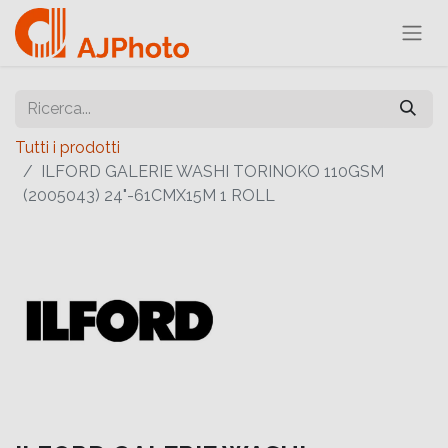
Tutti i prodotti
ILFORD GALERIE WASHI TORINOKO 110GSM
(2005043) 24"-61CMX15M 1 ROLL