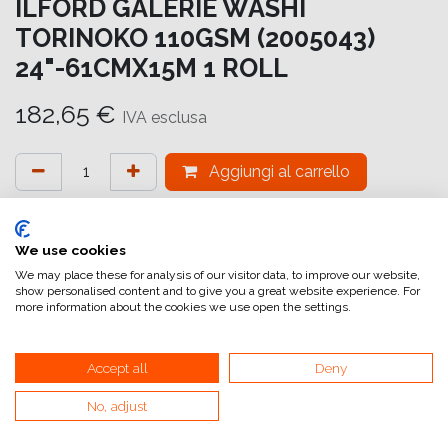
ILFORD GALERIE WASHI
TORINOKO 110GSM (2005043)
24"-61CMX15M 1 ROLL
182,65
€
IVA esclusa
Aggiungi al carrello
Aggiungi alla lista dei desideri
attualmente non a magazzino
We use cookies
We may place these for analysis of our visitor data, to improve our website,
show personalised content and to give you a great website experience. For
Riferimento interno:
GA6972610016
more information about the cookies we use open the settings.
Accept all
Deny
WASHI TORINOKO
No, adjust
ILFORD GALERIE Washi Torinoko è una carta fine art con
una base tradizionale giapponese Washi e