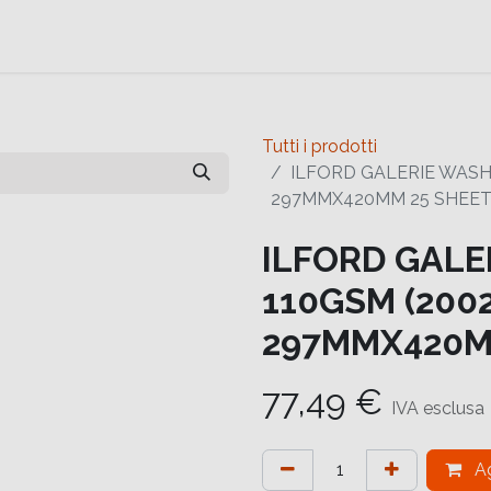
e
Contattaci
Help
Contattaci
Tutti i prodotti
ILFORD GALERIE WASHI
297MMX420MM 25 SHEE
ILFORD GALE
110GSM (2002
297MMX420M
77,49
€
IVA esclusa
Ag