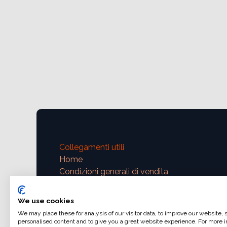
Collegamenti utili
Home
Condizioni generali di vendita
Dati di fatturazione
Iva e fatturazione
We use cookies
Modalità di pagamento
We may place these for analysis of our visitor data, to improve our website,
personalised content and to give you a great website experience. For more i