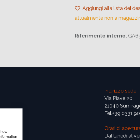
Aggiungi alla lista dei des
attualmente non a magazzi
Riferimento interno:
GA6
Indirizzo sede
Via Piave 20
21040 Sumirag
Tel.+39 0331 9
Orari di apertur
 show
Dal lunedì al ve
nformation