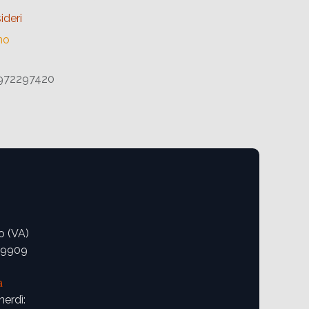
ideri
no
972297420
o (VA)
09909
a
nerdì: