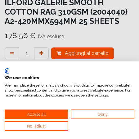
ILFORD GALERIE SMOOTH
COTTON RAG 310GSM (2004040)
A2-420MMX594MM 25 SHEETS
178,56
€
IVA esclusa
Aggiungi al carrello
Aggiungi alla lista dei desideri
attualmente non a magazzino
We use cookies
We may place these for analysis of our visitor data, to improve our website,
show personalised content and to give you a great website experience. For
Riferimento interno:
GA6962420594
more information about the cookies we use open the settings.
Accept all
Deny
Le GALERIE 100% cotone realizzate con quattro strati
No, adjust
aprono la strada alla gamma di supporti che
soddisfano le esigenze delle stampanti professionali per