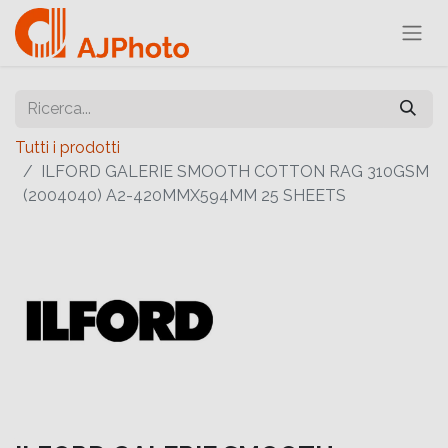
Tutti i prodotti
ILFORD GALERIE SMOOTH COTTON RAG 310GSM
(2004040) A2-420MMX594MM 25 SHEETS