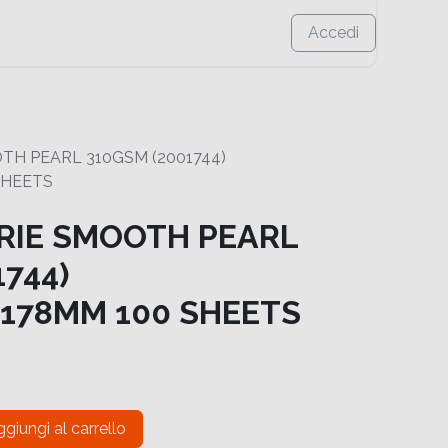
Accedi
TH PEARL 310GSM (2001744)
SHEETS
RIE SMOOTH PEARL
744)
178MM 100 SHEETS
giungi al carrello