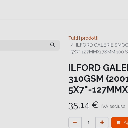
e
Contattaci
Help
Contattaci
Tutti i prodotti
ILFORD GALERIE SMOO
5X7"-127MMX178MM 100 
ILFORD GALE
310GSM (2001
5X7"-127MMX
35,14
€
IVA esclusa
Ag