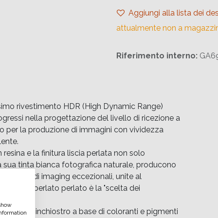
Aggiungi alla lista dei des
attualmente non a magazzi
Riferimento interno:
GA69
ssimo rivestimento HDR (High Dynamic Range)
ressi nella progettazione del livello di ricezione a
ento per la produzione di immagini con vividezza
lente.
esina e la finitura liscia perlata non solo
 la sua tinta bianca fotografica naturale, producono
estazioni di imaging eccezionali, unite al
upporto perlato perlato è la "scelta dei
 show
 getto d'inchiostro a base di coloranti e pigmenti
nformation