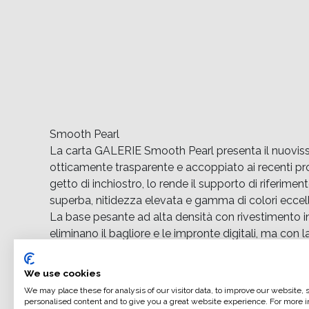
Smooth Pearl
La carta GALERIE Smooth Pearl presenta il nuovi
otticamente trasparente e accoppiato ai recenti prog
getto di inchiostro, lo rende il supporto di riferim
superba, nitidezza elevata e gamma di colori eccel
La base pesante ad alta densità con rivestimento in r
eliminano il bagliore e le impronte digitali, ma con
stampe con il vero aspetto di una fotografia. Per pr
vantaggio del "touch dry" della stampante, questo s
We use cookies
professionisti".
We may place these for analysis of our visitor data, to improve our website,
Smooth Pearl è compatibile con tutte le stampanti a
personalised content and to give you a great website experience. For more i