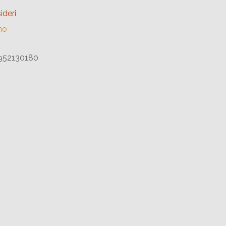
ideri
no
52130180