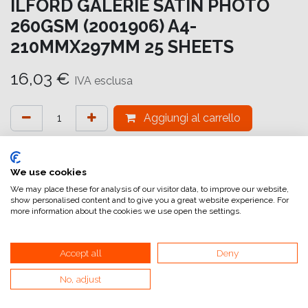
ILFORD GALERIE SATIN PHOTO
260GSM (2001906) A4-
210MMX297MM 25 SHEETS
16,03
€
IVA esclusa
Aggiungi al carrello
Aggiungi alla lista dei desideri
attualmente non a magazzino
We use cookies
We may place these for analysis of our visitor data, to improve our website,
show personalised content and to give you a great website experience. For
Riferimento interno:
GA6907210297
more information about the cookies we use open the settings.
Accept all
Deny
Satin Photo
No, adjust
GALERIE Satin Photo 260gsm è una carta fotografica a
getto d'inchiostro di alta qualità e pesante