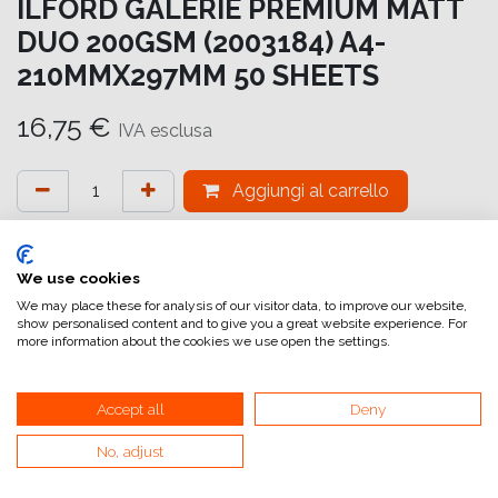
ILFORD GALERIE PREMIUM MATT
DUO 200GSM (2003184) A4-
210MMX297MM 50 SHEETS
16,75
€
IVA esclusa
Aggiungi al carrello
Aggiungi alla lista dei desideri
attualmente non a magazzino
We use cookies
We may place these for analysis of our visitor data, to improve our website,
show personalised content and to give you a great website experience. For
Riferimento interno:
GA6848210297
more information about the cookies we use open the settings.
Accept all
Deny
ILFORD GALERIE PREMIUM DUO
No, adjust
E' una carta bifacciale di alta qualità con superficie liscia e
opaca.