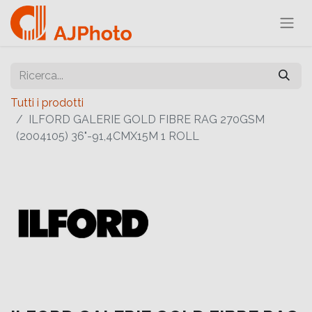
Tutti i prodotti
ILFORD GALERIE GOLD FIBRE RAG 270GSM
(2004105) 36"-91,4CMX15M 1 ROLL