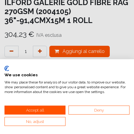
ILFORD GALERIE GOLD FIBRE RAG
270GSM (2004105)
36"-91,4CMX15M 1 ROLL
304,23
€
IVA esclusa
Aggiungi al carrello
Aggiungi alla lista dei desideri
attualmente non a magazzino
We use cookies
We may place these for analysis of our visitor data, to improve our website,
show personalised content and to give you a great website experience. For
Riferimento interno:
GA6662914016
more information about the cookies we use open the settings.
Accept all
Deny
ASPETTO DI UNA CARTA BARITATA
No, adjust
TRADIZIONALE
TEXTURE MORBIDA