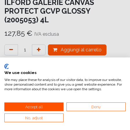
ILFORD GALERIE CANVAS
PROTECT GCVP GLOSSY
(2005053) 4L
127,85
€
IVA esclusa
Aggiungi al carrello
Aggiungi alla lista dei desideri
attualmente non a magazzino
We use cookies
We may place these for analysis of our visitor data, to improve our website,
show personalised content and to give you a great website experience. For
Riferimento interno:
GA6644000004
more information about the cookies we use open the settings.
Accept all
Deny
GALERIE Canvas Protect è un laminato liquido a base
No, adjust
d'acqua che è stato specificamente progettato per
proteggere e migliorare le immagini stampate sulla gamma