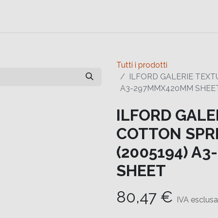
e
Contattaci
Help
Contattaci
Tutti i prodotti
ILFORD GALERIE TEXT
A3-297MMX420MM SHEE
ILFORD GALE
COTTON SPR
(2005194) A
SHEET
80,47
€
IVA esclusa