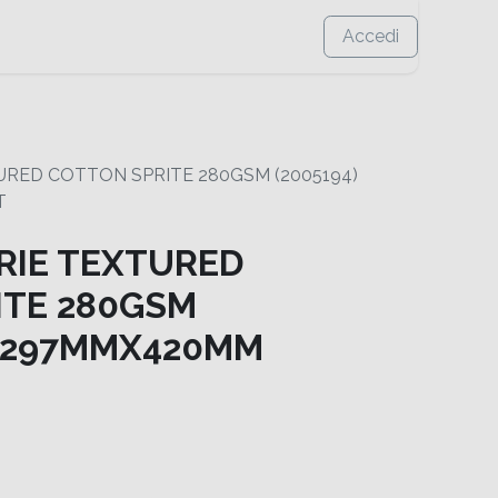
Accedi
URED COTTON SPRITE 280GSM (2005194)
T
RIE TEXTURED
ITE 280GSM
3-297MMX420MM