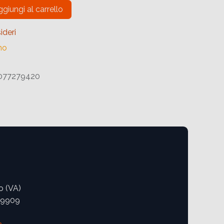
giungi al carrello
ideri
no
077279420
o (VA)
09909