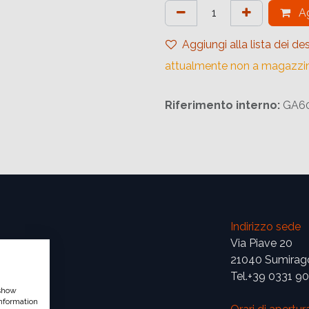
Ag
Aggiungi alla lista dei des
attualmente non a magazzi
Riferimento interno:
GA6
Indirizzo sede
Via Piave 20
21040 Sumirag
Tel.+39 0331 9
 show
nformation