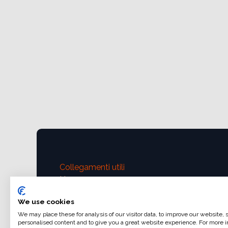
Collegamenti utili
Home
Condizioni generali di vendita
We use cookies
Dati di fatturazione
We may place these for analysis of our visitor data, to improve our website,
Iva e fatturazione
personalised content and to give you a great website experience. For more i