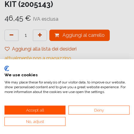
KIT (2005143)
46,45
€
IVA esclusa
Aggiungi al carrello
Aggiungi alla lista dei desideri
attualmente non a magazzino
Riferimento interno:
We use cookies
GA6064000081
We may place these for analysis of our visitor data, to improve our website,
show personalised content and to give you a great website experience. For
more information about the cookies we use open the settings.
Accept all
Deny
Collegamenti utili
No, adjust
Home
Condizioni generali di vendita