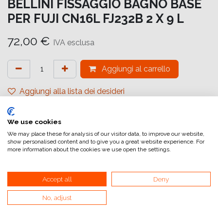
BELLINI FISSAGGIO BAGNO BASE
PER FUJI CN16L FJ232B 2 X 9 L
72,00
€
IVA esclusa
Aggiungi al carrello
Aggiungi alla lista dei desideri
attualmente non a magazzino
We use cookies
Riferimento interno:
FJ232B-FX
We may place these for analysis of our visitor data, to improve our website,
show personalised content and to give you a great website experience. For
more information about the cookies we use open the settings.
Accept all
Deny
No, adjust
Collegamenti utili
Home