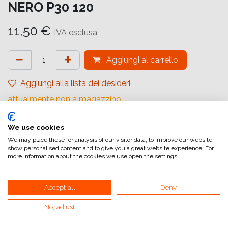
NERO P30 120
11,50
€
IVA esclusa
Aggiungi al carrello
Aggiungi alla lista dei desideri
attualmente non a magazzino
Riferimento interno:
We use cookies
FF13P30120
We may place these for analysis of our visitor data, to improve our website,
show personalised content and to give you a great website experience. For
more information about the cookies we use open the settings.
Accept all
Deny
Collegamenti utili
No, adjust
Home
Condizioni generali di vendita