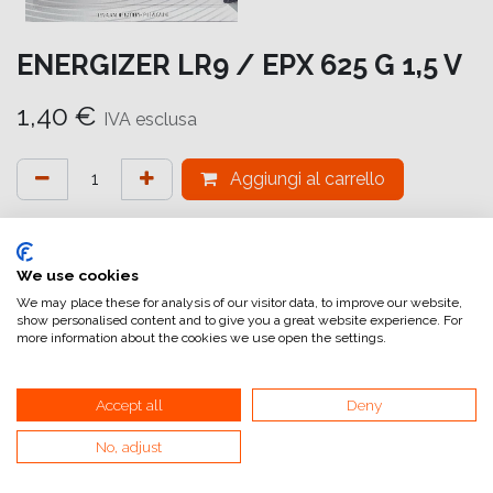
ENERGIZER LR9 / EPX 625 G 1,5 V
1,40
€
IVA esclusa
Aggiungi al carrello
Aggiungi alla lista dei desideri
attualmente non a magazzino
We use cookies
We may place these for analysis of our visitor data, to improve our website,
show personalised content and to give you a great website experience. For
Riferimento interno:
E301536800
more information about the cookies we use open the settings.
Accept all
Deny
L'
Energizer EPX625G Alkaline
è una batteria a bottone usa
e getta alcalina con una tensione di
1,5 V
e una capacità
No, adjust
di
175 mAh
, progettato per fornire alimentazione affidabile e