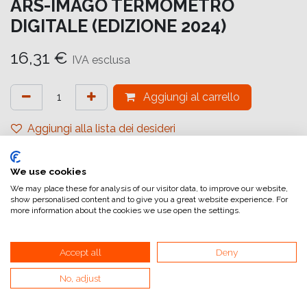
ARS-IMAGO TERMOMETRO
DIGITALE (EDIZIONE 2024)
16,31
€
IVA esclusa
Aggiungi al carrello
Aggiungi alla lista dei desideri
attualmente non a magazzino
We use cookies
Riferimento interno:
DR2006
We may place these for analysis of our visitor data, to improve our website,
show personalised content and to give you a great website experience. For
more information about the cookies we use open the settings.
Accept all
Deny
No, adjust
Collegamenti utili
Home