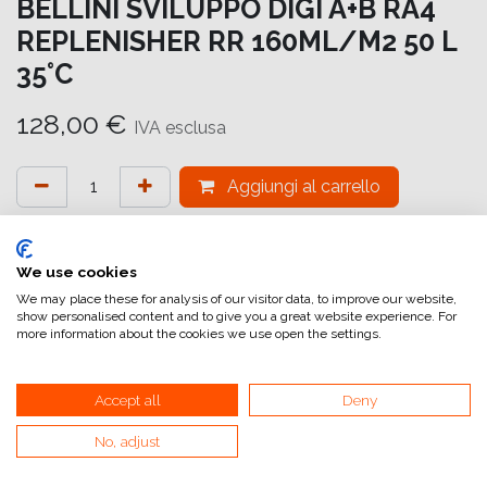
BELLINI SVILUPPO DIGI A+B RA4
REPLENISHER RR 160ML/M2 50 L
35°C
128,00
€
IVA esclusa
Aggiungi al carrello
Aggiungi alla lista dei desideri
attualmente non a magazzino
We use cookies
We may place these for analysis of our visitor data, to improve our website,
show personalised content and to give you a great website experience. For
Riferimento interno:
DIGI D 50
more information about the cookies we use open the settings.
Accept all
Deny
No, adjust