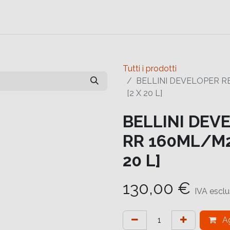
e
Contattaci
Help
Contattaci
Tutti i prodotti
BELLINI DEVELOPER RE
[2 X 20 L]
BELLINI DEV
RR 160ML/M2 
20 L]
130,00
€
IVA escl
Ag