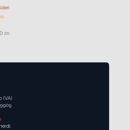
ideri
no
 D 20
o (VA)
09909
a
nerdì: