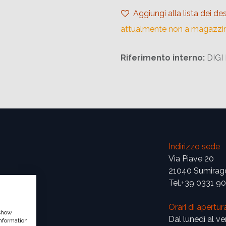
Aggiungi alla lista dei des
attualmente non a magazzi
Riferimento interno:
DIGI
Indirizzo sede
Via Piave 20
21040 Sumirag
Tel.+39 0331 9
Orari di apertur
 show
Dal lunedì al ve
nformation