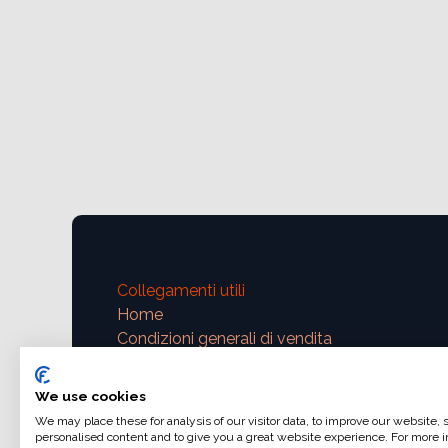
Collegamenti utili
Home
Condizioni generali di vendita
Dati di fatturazione
Iva e fatturazione
We use cookies
Modalità di pagamento
We may place these for analysis of our visitor data, to improve our website,
personalised content and to give you a great website experience. For more i