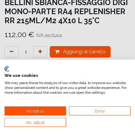
BELLINI SBIANCA-FISSAGGIO DIGI
MONO-PARTE RA4 REPLENISHER
RR 215ML/M2 4X10 L 35°C
112,00
€
IVA esclusa
Aggiungi al carrello
Aggiungi alla lista dei desideri
attualmente non a magazzino
We use cookies
We may place these for analysis of our visitor data, to improve our website,
show personalised content and to give you a great website experience. For
Riferimento interno:
DIGI BL 10
more information about the cookies we use open the settings.
Accept all
Deny
No, adjust