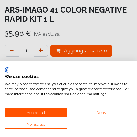
ARS-IMAGO 41 COLOR NEGATIVE
RAPID KIT 1 L
35,98
€
IVA esclusa
Aggiungi al carrello
Aggiungi alla lista dei desideri
attualmente non a magazzino
We use cookies
We may place these for analysis of our visitor data, to improve our website,
Marchio (Chimica)
:
ars-imago
show personalised content and to give you a great website experience. For
more information about the cookies we use open the settings.
Chimica (Tipologia)
:
C41
Confezione
:
Kit
Accept all
Deny
Quantità (Chimica)
:
1 Litre
No, adjust
Stato
:
Liquido