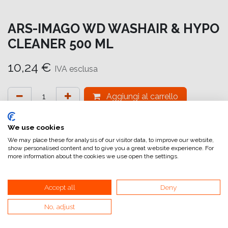
ARS-IMAGO WD WASHAIR & HYPO
CLEANER 500 ML
10,24
€
IVA esclusa
Aggiungi al carrello
Aggiungi alla lista dei desideri
We use cookies
attualmente non a magazzino
We may place these for analysis of our visitor data, to improve our website,
show personalised content and to give you a great website experience. For
more information about the cookies we use open the settings.
Marchio (Chimica)
:
ars-imago
Chimica (Tipologia)
:
Altri Chimici
Accept all
Deny
Confezione
:
Single Package
No, adjust
Quantità (Chimica)
:
500 ml
Stato
:
Liquido