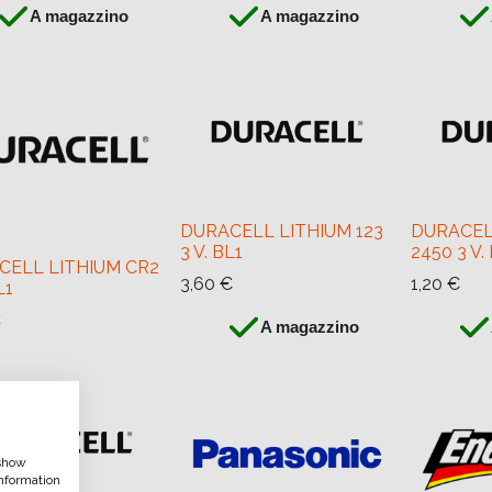
A magazzino
A magazzino
DURACELL LITHIUM 123
DURACEL
3 V. BL1
2450 3 V
CELL LITHIUM CR2
3,60
€
1,20
€
L1
€
A magazzino
 show
nformation