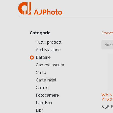
Home
Negozio onlin
Categorie
Prodott
Tutti i prodotti
Archiviazione
Batterie
Camera oscura
Carte
Carte inkjet
Chimici
WEIN
Fotocamere
ZINC
Lab-Box
8,56
Libri