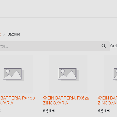
e
Contattaci
Help
Contattaci
i
Batterie
Ord
 BATTERIA PX400
WEIN BATTERIA PX625
WEIN BA
O/ARIA
ZINCO/ARIA
ZINCO/A
€
8,56
€
8,56
€