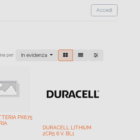
Accedi
In evidenza
ina per:
TTERIA PX675
RIA
DURACELL LITHIUM
2CR5 6 V. BL1