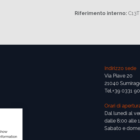
Riferimento interno:
C13
Indirizzo sede
Via Piave 20
21040 Sumirag
Tel.+39 0331 9
Orari di apertur
Dal lunedì al ve
dalle 8:00 alle 
Sabato e domen
 show
nformation