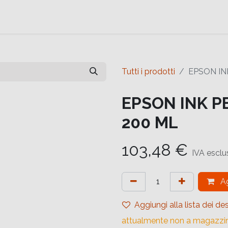
e
Contattaci
Help
Contattaci
Tutti i prodotti
EPSON IN
EPSON INK P
200 ML
103,48
€
IVA esclu
Ag
Aggiungi alla lista dei des
attualmente non a magazzi