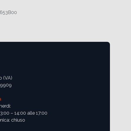
T653B00
o (VA)
09909
a
nerdì:
13:00 – 14:00 alle 17:00
ica: chiuso