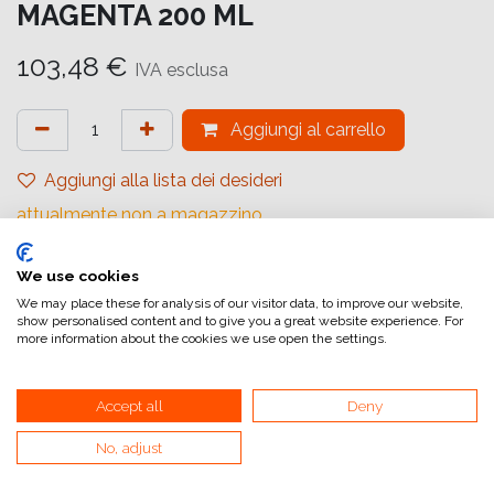
MAGENTA 200 ML
103,48
€
IVA esclusa
Aggiungi al carrello
Aggiungi alla lista dei desideri
attualmente non a magazzino
Riferimento interno:
We use cookies
C13T653600
We may place these for analysis of our visitor data, to improve our website,
show personalised content and to give you a great website experience. For
more information about the cookies we use open the settings.
Accept all
Deny
Collegamenti utili
No, adjust
Home
Condizioni generali di vendita