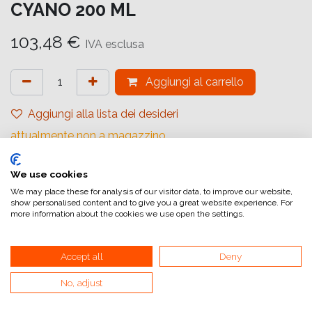
CYANO 200 ML
103,48
€
IVA esclusa
Aggiungi al carrello
Aggiungi alla lista dei desideri
attualmente non a magazzino
Riferimento interno:
We use cookies
C13T653500
We may place these for analysis of our visitor data, to improve our website,
show personalised content and to give you a great website experience. For
more information about the cookies we use open the settings.
Accept all
Deny
Collegamenti utili
No, adjust
Home
Condizioni generali di vendita