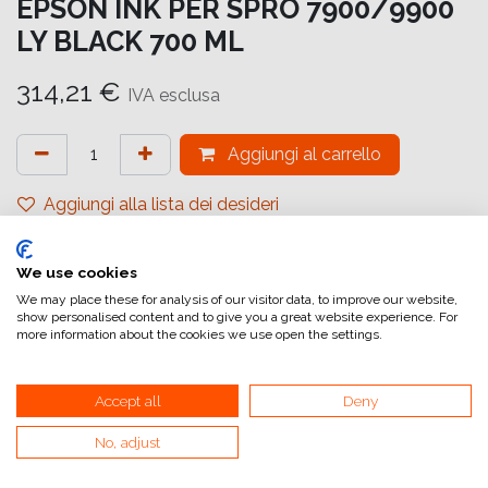
EPSON INK PER SPRO 7900/9900
LY BLACK 700 ML
314,21
€
IVA esclusa
Aggiungi al carrello
Aggiungi alla lista dei desideri
attualmente non a magazzino
We use cookies
Riferimento interno:
C13T636700
We may place these for analysis of our visitor data, to improve our website,
show personalised content and to give you a great website experience. For
more information about the cookies we use open the settings.
Accept all
Deny
No, adjust
Collegamenti utili
Home