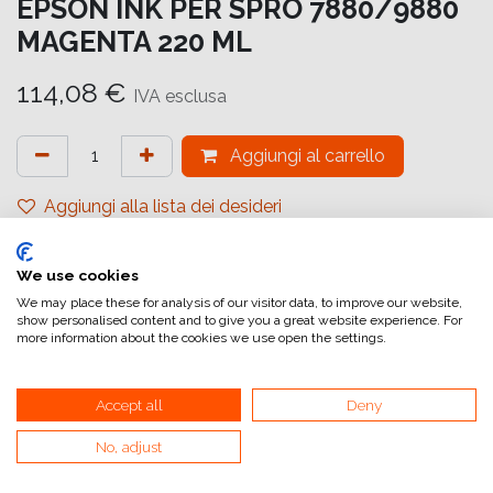
EPSON INK PER SPRO 7880/9880
MAGENTA 220 ML
114,08
€
IVA esclusa
Aggiungi al carrello
Aggiungi alla lista dei desideri
attualmente non a magazzino
We use cookies
Riferimento interno:
C13T603B00
We may place these for analysis of our visitor data, to improve our website,
show personalised content and to give you a great website experience. For
more information about the cookies we use open the settings.
Accept all
Deny
No, adjust
Collegamenti utili
Home