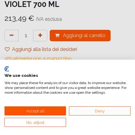
VIOLET 700 ML
213,49
€
IVA esclusa
Aggiungi al carrello
Aggiungi alla lista dei desideri
attualmente non a magazzino
Riferimento interno:
We use cookies
C13T55KD00
We may place these for analysis of our visitor data, to improve our website,
show personalised content and to give you a great website experience. For
more information about the cookies we use open the settings.
Accept all
Deny
Collegamenti utili
No, adjust
Home
Condizioni generali di vendita