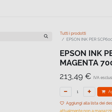
e
Contattaci
Help
Contattaci
Tutti i prodotti
EPSON INK PER SCP60
EPSON INK P
MAGENTA 70
213,49
€
IVA esclu
Ag
Aggiungi alla lista dei des
attualmente non a magazzi