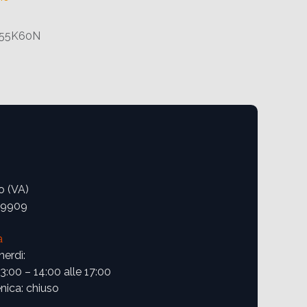
T55K60N
o (VA)
09909
a
nerdì:
13:00 – 14:00 alle 17:00
ica: chiuso