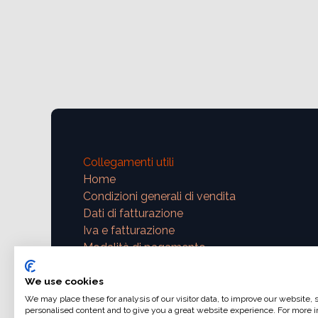
Collegamenti utili
Home
Condizioni generali di vendita
Dati di fatturazione
Iva e fatturazione
Modalità di pagamento
Contattaci
We use cookies
We may place these for analysis of our visitor data, to improve our website,
support@ajphoto.eu
personalised content and to give you a great website experience. For more i