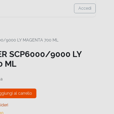
Accedi
00/9000 LY MAGENTA 700 ML
ER SCP6000/9000 LY
0 ML
sa
giungi al carrello
ideri
no