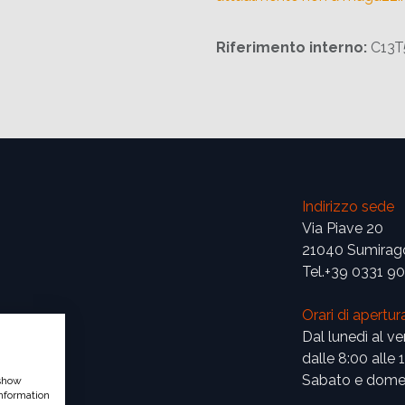
Riferimento interno:
C13
Indirizzo sede
Via Piave 20
21040 Sumirag
Tel.+39 0331 9
Orari di apertur
Dal lunedì al ve
dalle 8:00 alle 
Sabato e domen
 show
nformation