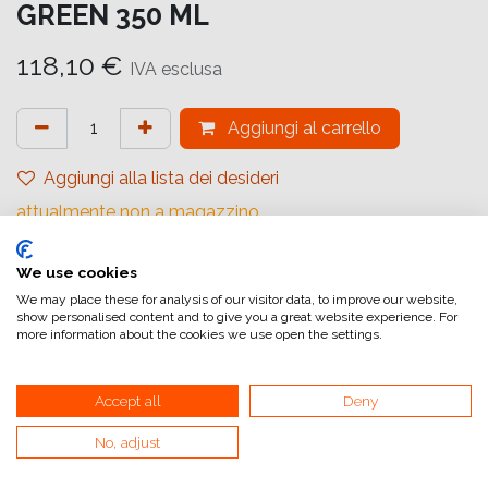
GREEN 350 ML
118,10
€
IVA esclusa
Aggiungi al carrello
Aggiungi alla lista dei desideri
attualmente non a magazzino
Riferimento interno:
We use cookies
C13T54XB00
We may place these for analysis of our visitor data, to improve our website,
show personalised content and to give you a great website experience. For
more information about the cookies we use open the settings.
Accept all
Deny
Collegamenti utili
No, adjust
Home
Condizioni generali di vendita