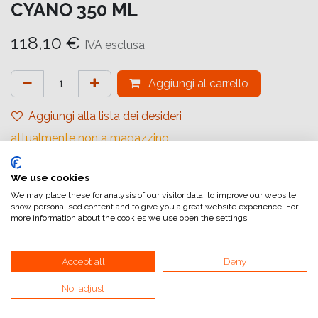
CYANO 350 ML
118,10
€
IVA esclusa
Aggiungi al carrello
Aggiungi alla lista dei desideri
attualmente non a magazzino
Riferimento interno:
We use cookies
C13T54X200
We may place these for analysis of our visitor data, to improve our website,
show personalised content and to give you a great website experience. For
more information about the cookies we use open the settings.
Accept all
Deny
Collegamenti utili
No, adjust
Home
Condizioni generali di vendita