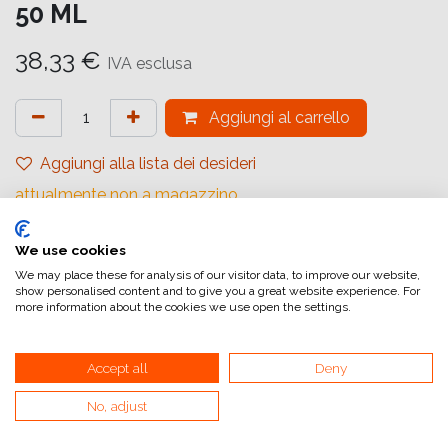
50 ML
38,33
€
IVA esclusa
Aggiungi al carrello
Aggiungi alla lista dei desideri
attualmente non a magazzino
Riferimento interno:
We use cookies
C13T47A700
We may place these for analysis of our visitor data, to improve our website,
show personalised content and to give you a great website experience. For
more information about the cookies we use open the settings.
Accept all
Deny
Collegamenti utili
No, adjust
Home
Condizioni generali di vendita